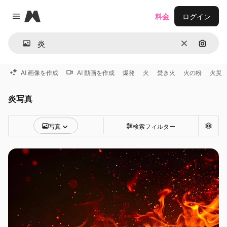
Magnific
料金
ログイン
Close menu
消去
画像で
AI 画像を作成
AI 動画を作成
爆発
火
焚き火
火の粉
火災
炎写真
写真
検索フィルター