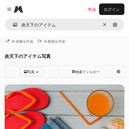
Magnific
料金
ログイン
Close menu
消去
画像で
AI 画像を作成
AI 動画を作成
炎天下のアイテム写真
写真
検索フィルター