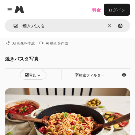
Magnific
料金
ログイン
Close menu
消去
画像で
AI 画像を作成
AI 動画を作成
焼きパスタ写真
写真
検索フィルター