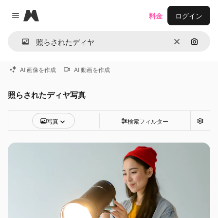
Magnific
料金
ログイン
Close menu
消去
画像で
AI 画像を作成
AI 動画を作成
照らされたディヤ写真
写真
検索フィルター