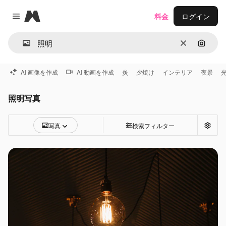
Magnific
料金
ログイン
Close menu
消去
画像で
AI 画像を作成
AI 動画を作成
炎
夕焼け
インテリア
夜景
照明写真
写真
検索フィルター