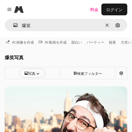
Magnific
料金
ログイン
Close menu
消去
画像で
AI 画像を作成
AI 動画を作成
面白い
パーティー
観客
大笑い
爆笑写真
写真
検索フィルター