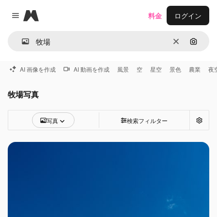
Magnific
料金
ログイン
Close menu
消去
画像で
AI 画像を作成
AI 動画を作成
風景
空
星空
景色
農業
夜
牧場写真
写真
検索フィルター