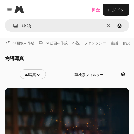
Magnific
料金
ログイン
Close menu
消去
画像で
AI 画像を作成
AI 動画を作成
小説
ファンタジー
童話
伝説
物語写真
写真
検索フィルター