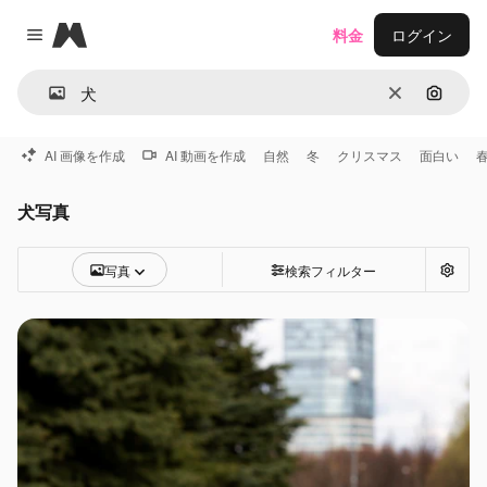
Magnific
料金
ログイン
Close menu
消去
画像で
AI 画像を作成
AI 動画を作成
自然
冬
クリスマス
面白い
犬写真
写真
検索フィルター