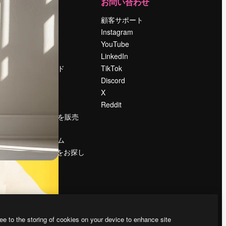
運営
お問い合わせ
料金
顧客サポート
会社概要
Instagram
Reviews
YouTube
採用情報
LinkedIn
検索トレンド
TikTok
ブログ
Discord
イベント
X
Slidesgo
Reddit
コンテンツを販売
する
プレスルーム
magnific.aiをお探し
ですか？
ee to the storing of cookies on your device to enhance site