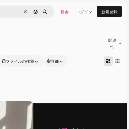
料金
ログイン
新規登録
消去
画像で検索
検索
関連
性
ファイルの種類
詳細