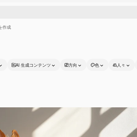
画を作成
AI 生成コンテンツ
方向
色
人々