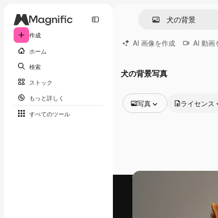
作成
AI 画像を作成
AI 動
ホーム
検索
犬の背景写真
ストック
もっと詳しく
写真
ライセンス
すべてのツール
全ての画像
ベクトル
イラスト
写真
PSD
テンプレート
モックアップ
動画
映像素材
モーショングラフィックス
動画テンプレート
アイコン
3D モデル