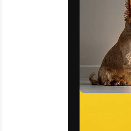
フォント
最高のクリエイ
ットフォーム。
店、スタジオを
います。
日本語
Copyright © 2010-