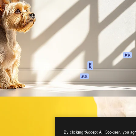
製品
はじめに
ティブ制作を導くためのプラ
Spaces
Academy
クリエイター、企業、代理
AI アシスタント
ドキュメント
含む100万人以上が利用して
AI 画像生成ツール
サポート
AI 動画生成ツール
利用規約
AI 音声合成ツール
プライバシーポリ
シー
ストックコンテン
ツ
オリジナル
新規
Claude/ChatGPT
クッキーポリシー
新
規
向けMCP
トラストセンター
エージェント
アフィリエイト
新規
API
法人向け
モバイルアプリ
すべてのMagnificツ
ール
2026
Freepik Company S.L.U.
無断複写・転載を禁じます
.
By clicking “Accept All Cookies”, you agr