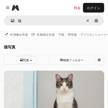
Magnific
料金
ログイン
Close menu
消去
画像で
AI 画像を作成
AI 動画を作成
子猫
野良猫
アメリカンショート
猫写真
写真
検索フィルター