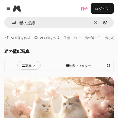
Magnific
料金
ログイン
Close menu
消去
画像で
AI 画像を作成
AI 動画を作成
子猫
ねこ
猫の誕生日
猫と花
猫の壁紙写真
写真
検索フィルター