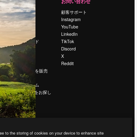
運営
お問い合わせ
料金
顧客サポート
会社概要
Instagram
Reviews
YouTube
採用情報
LinkedIn
検索トレンド
TikTok
ブログ
Discord
イベント
X
Slidesgo
Reddit
コンテンツを販売
する
プレスルーム
magnific.aiをお探し
ですか？
ee to the storing of cookies on your device to enhance site