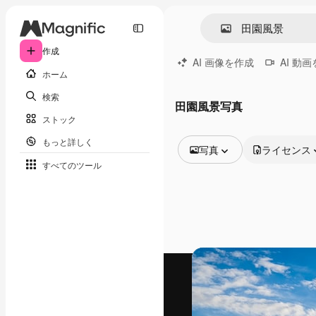
作成
AI 画像を作成
AI 動
ホーム
検索
田園風景写真
ストック
もっと詳しく
写真
ライセンス
すべてのツール
全ての画像
ベクトル
イラスト
写真
PSD
テンプレート
モックアップ
動画
映像素材
モーショングラフィックス
動画テンプレート
アイコン
3D モデル