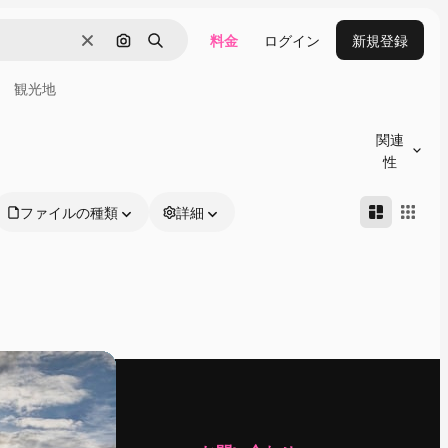
料金
ログイン
新規登録
消去
画像で検索
検索
観光地
関連
性
ファイルの種類
詳細