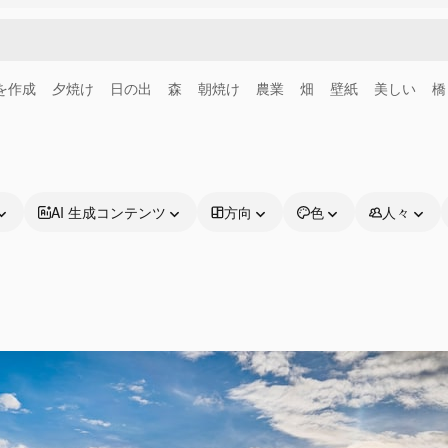
画を作成
夕焼け
日の出
森
朝焼け
農業
畑
壁紙
美しい
橋
AI 生成コンテンツ
方向
色
人々