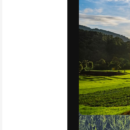
フォント
最高のクリエイ
ットフォーム。
店、スタジオを
います。
日本語
Copyright © 2010-