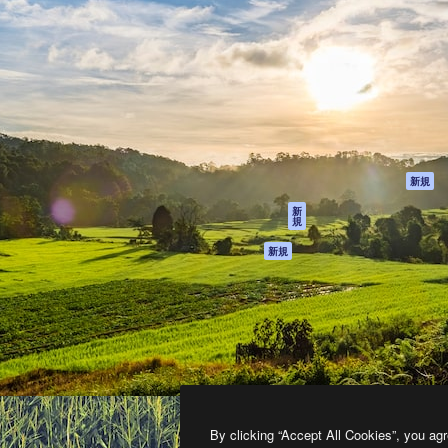
製品
はじめに
ティブ制作を導くためのプラ
Spaces
Academy
クリエイター、企業、代理
AI アシスタント
ドキュメント
含む100万人以上が利用して
AI 画像生成ツール
サポート
AI 動画生成ツール
利用規約
AI 音声合成ツール
プライバシーポリ
シー
ストックコンテン
ツ
オリジナル
新規
Claude/ChatGPT
クッキーポリシー
新
規
向けMCP
トラストセンター
エージェント
アフィリエイト
新規
API
法人向け
モバイルアプリ
すべてのMagnificツ
ール
2026
Freepik Company S.L.U.
無断複写・転載を禁じます
.
By clicking “Accept All Cookies”, you agr