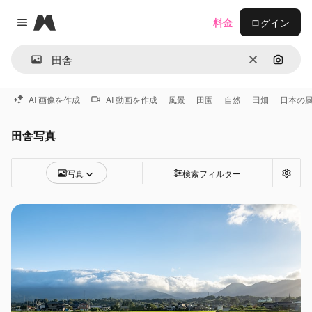
Magnific
料金
ログイン
Close menu
消去
画像で
AI 画像を作成
AI 動画を作成
風景
田園
自然
田畑
日本の
田舎写真
写真
検索フィルター