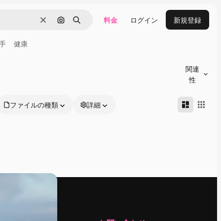
料金
ログイン
新規登録
消去
画像で検索
検索
手
健康
関連
性
ファイルの種類
詳細