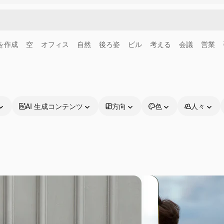
画を作成
空
オフィス
自然
後ろ姿
ビル
考える
会議
営業
AI 生成コンテンツ
方向
色
人々