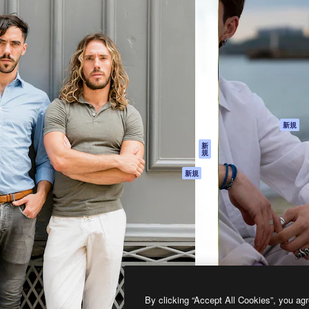
製品
はじめに
ティブ制作を導くためのプラ
Spaces
Academy
クリエイター、企業、代理
AI アシスタント
ドキュメント
含む100万人以上が利用して
AI 画像生成ツール
サポート
AI 動画生成ツール
利用規約
AI 音声合成ツール
プライバシーポリ
シー
ストックコンテン
ツ
オリジナル
新規
Claude/ChatGPT
クッキーポリシー
新
規
向けMCP
トラストセンター
エージェント
アフィリエイト
新規
API
法人向け
モバイルアプリ
すべてのMagnificツ
ール
2026
Freepik Company S.L.U.
無断複写・転載を禁じます
.
By clicking “Accept All Cookies”, you agr