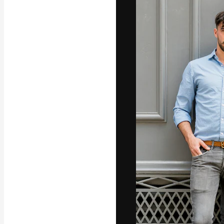
フォント
最高のクリエイ
ットフォーム。
店、スタジオを
います。
日本語
Copyright © 2010-