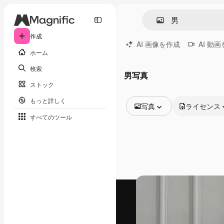
作成
AI 画像を作成
AI 動
ホーム
検索
男写真
ストック
もっと詳しく
写真
ライセンス
すべてのツール
全ての画像
ベクトル
イラスト
写真
PSD
テンプレート
モックアップ
動画
映像素材
モーショングラフィックス
動画テンプレート
アイコン
3D モデル