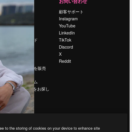
運営
お問い合わせ
料金
顧客サポート
会社概要
Instagram
Reviews
YouTube
採用情報
LinkedIn
検索トレンド
TikTok
ブログ
Discord
イベント
X
Slidesgo
Reddit
コンテンツを販売
する
プレスルーム
magnific.aiをお探し
ですか？
ee to the storing of cookies on your device to enhance site