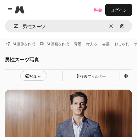
Magnific
料金
ログイン
Close menu
消去
画像で
AI 画像を作成
AI 動画を作成
背景
考える
会議
おしゃれ
男性スーツ写真
写真
検索フィルター