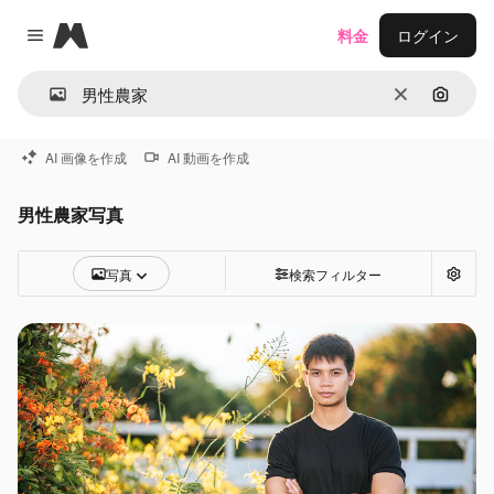
Magnific
料金
ログイン
Close menu
消去
画像で
AI 画像を作成
AI 動画を作成
男性農家写真
写真
検索フィルター