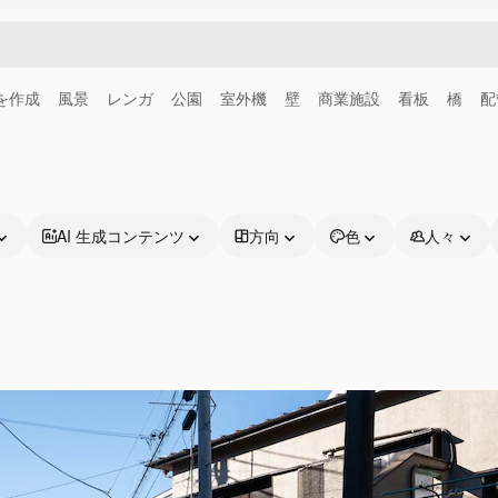
画を作成
風景
レンガ
公園
室外機
壁
商業施設
看板
橋
配
AI 生成コンテンツ
方向
色
人々