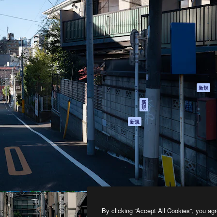
製品
はじめに
ティブ制作を導くためのプラ
Spaces
Academy
クリエイター、企業、代理
AI アシスタント
ドキュメント
含む100万人以上が利用して
AI 画像生成ツール
サポート
AI 動画生成ツール
利用規約
AI 音声合成ツール
プライバシーポリ
シー
ストックコンテン
ツ
オリジナル
新規
Claude/ChatGPT
クッキーポリシー
新
規
向けMCP
トラストセンター
エージェント
アフィリエイト
新規
API
法人向け
モバイルアプリ
すべてのMagnificツ
ール
2026
Freepik Company S.L.U.
無断複写・転載を禁じます
.
By clicking “Accept All Cookies”, you agr