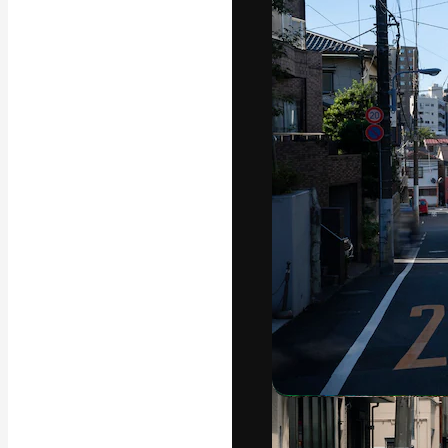
フォント
最高のクリエイ
ットフォーム。
店、スタジオを
います。
日本語
Copyright © 2010-