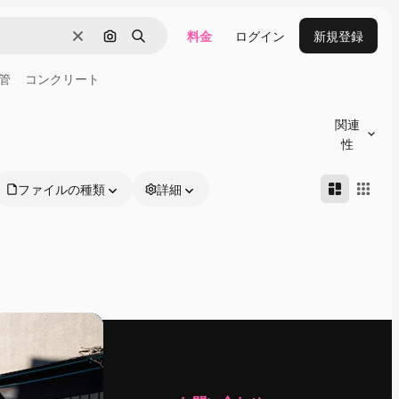
料金
ログイン
新規登録
消去
画像で検索
検索
管
コンクリート
関連
性
ファイルの種類
詳細