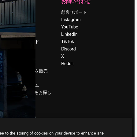
運営
お問い合わせ
料金
顧客サポート
会社概要
Instagram
Reviews
YouTube
採用情報
LinkedIn
検索トレンド
TikTok
ブログ
Discord
イベント
X
Slidesgo
Reddit
コンテンツを販売
する
プレスルーム
magnific.aiをお探し
ですか？
ee to the storing of cookies on your device to enhance site