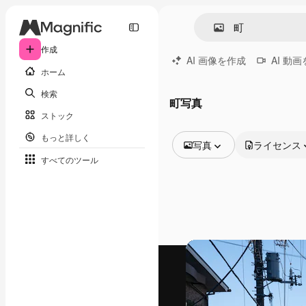
作成
AI 画像を作成
AI 動
ホーム
検索
町写真
ストック
もっと詳しく
写真
ライセンス
すべてのツール
全ての画像
ベクトル
イラスト
写真
PSD
テンプレート
モックアップ
動画
映像素材
モーショングラフィックス
動画テンプレート
アイコン
3D モデル