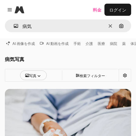
Magnific
料金
ログイン
Close menu
消去
画像で
AI 画像を作成
AI 動画を作成
手術
介護
医療
病院
薬
体
病気写真
写真
検索フィルター