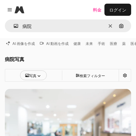
Magnific
料金
ログイン
Close menu
消去
画像で
AI 画像を作成
AI 動画を作成
健康
未来
手術
医療
薬
医
病院写真
写真
検索フィルター