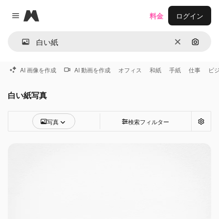
Magnific
料金
ログイン
Close menu
消去
画像で
AI 画像を作成
AI 動画を作成
オフィス
和紙
手紙
仕事
ビ
白い紙写真
写真
検索フィルター