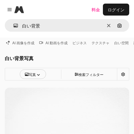
Magnific
料金
ログイン
Close menu
消去
画像で
AI 画像を作成
AI 動画を作成
ビジネス
テクスチャ
白い空間
白い背景写真
写真
検索フィルター