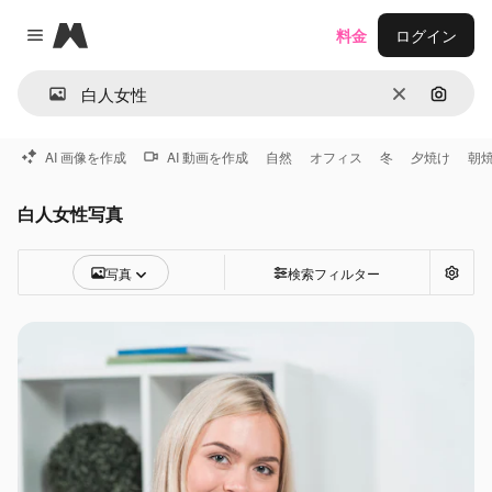
Magnific
料金
ログイン
Close menu
消去
画像で
AI 画像を作成
AI 動画を作成
自然
オフィス
冬
夕焼け
朝
白人女性写真
写真
検索フィルター