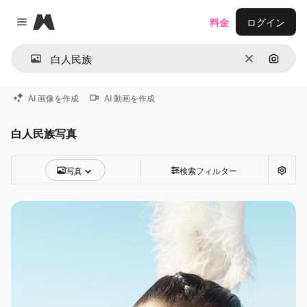
Magnific
料金
ログイン
Close menu
消去
画像で
AI 画像を作成
AI 動画を作成
白人民族写真
写真
検索フィルター