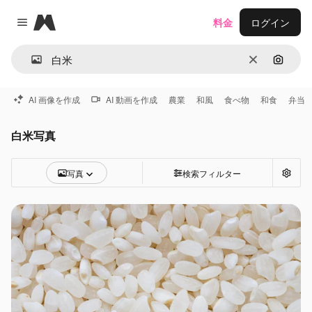
Magnific
料金
ログイン
Close menu
消去
画像で
AI 画像を作成
AI 動画を作成
農業
和風
食べ物
和食
弁当
白米写真
写真
検索フィルター