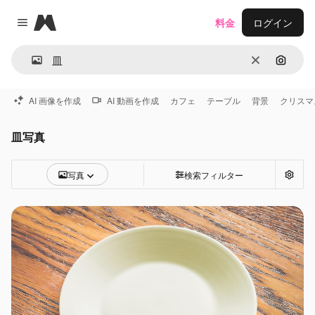
Magnific
料金
ログイン
Close menu
消去
画像で
AI 画像を作成
AI 動画を作成
カフェ
テーブル
背景
クリスマ
皿写真
写真
検索フィルター