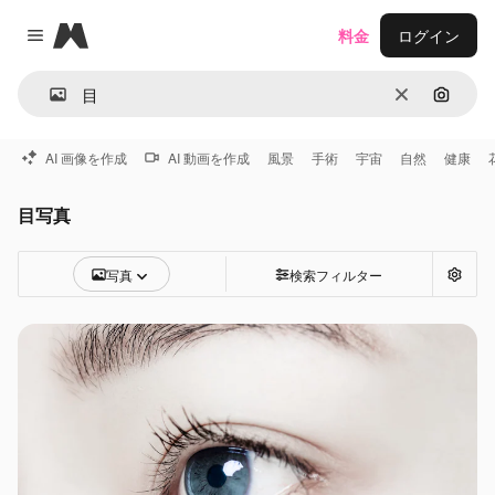
Magnific
料金
ログイン
Close menu
消去
画像で
AI 画像を作成
AI 動画を作成
風景
手術
宇宙
自然
健康
目写真
写真
検索フィルター