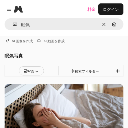
Magnific
料金
ログイン
Close menu
消去
画像で
AI 画像を作成
AI 動画を作成
眠気写真
写真
検索フィルター