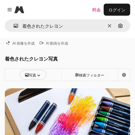
Magnific
料金
ログイン
Close menu
消去
画像で
AI 画像を作成
AI 動画を作成
着色されたクレヨン写真
写真
検索フィルター