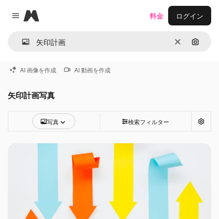
Magnific
料金
ログイン
Close menu
消去
画像で
AI 画像を作成
AI 動画を作成
矢印計画写真
写真
検索フィルター