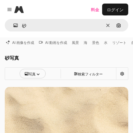
Magnific
料金
ログイン
Close menu
消去
画像で
AI 画像を作成
AI 動画を作成
風景
海
景色
水
リゾート
砂写真
写真
検索フィルター