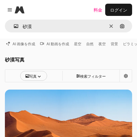
Magnific
料金
ログイン
Close menu
消去
画像で
AI 画像を作成
AI 動画を作成
星空
自然
夜空
背景
ピラミ
砂漠写真
写真
検索フィルター