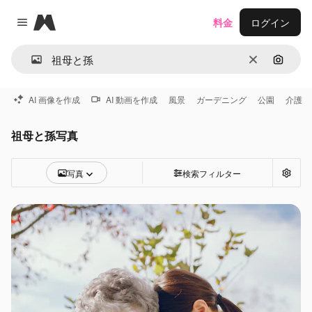
Magnific
料金
ログイン
Close menu
消去
画像で
AI 画像を作成
AI 動画を作成
風景
ガーデニング
公園
介護
祖母と孫写真
写真
検索フィルター