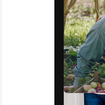
フォント
最高のクリエイ
ットフォーム。
店、スタジオを
います。
日本語
Copyright © 2010-