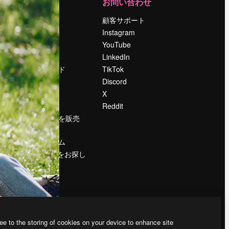
運営
お問い合わせ
料金
顧客サポート
会社概要
Instagram
Reviews
YouTube
採用情報
LinkedIn
検索トレンド
TikTok
ブログ
Discord
イベント
X
Slidesgo
Reddit
コンテンツを販売
する
プレスルーム
magnific.aiをお探し
ですか？
ee to the storing of cookies on your device to enhance site