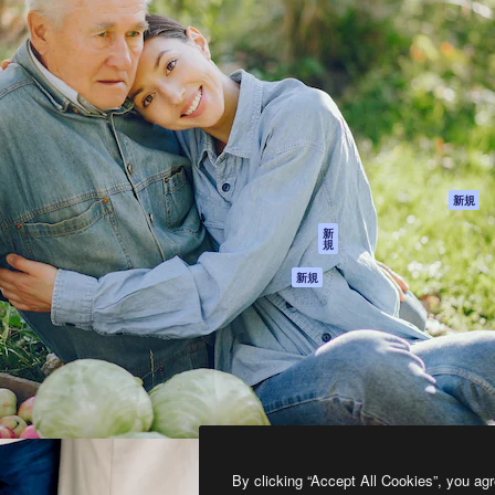
製品
はじめに
ティブ制作を導くためのプラ
Spaces
Academy
クリエイター、企業、代理
AI アシスタント
ドキュメント
含む100万人以上が利用して
AI 画像生成ツール
サポート
AI 動画生成ツール
利用規約
AI 音声合成ツール
プライバシーポリ
シー
ストックコンテン
ツ
オリジナル
新規
Claude/ChatGPT
クッキーポリシー
新
規
向けMCP
トラストセンター
エージェント
アフィリエイト
新規
API
法人向け
モバイルアプリ
すべてのMagnificツ
ール
2026
Freepik Company S.L.U.
無断複写・転載を禁じます
.
By clicking “Accept All Cookies”, you agr