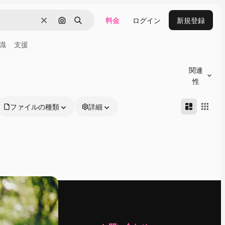
料金
ログイン
新規登録
消去
画像で検索
検索
識
支援
関連
性
ファイルの種類
詳細