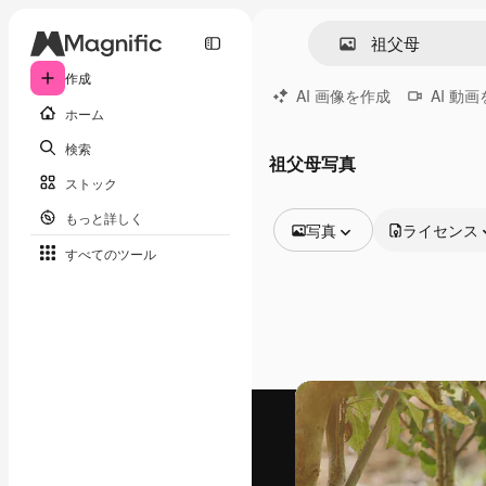
作成
AI 画像を作成
AI 動
ホーム
検索
祖父母写真
ストック
もっと詳しく
写真
ライセンス
すべてのツール
全ての画像
ベクトル
イラスト
写真
PSD
テンプレート
モックアップ
動画
映像素材
モーショングラフィックス
動画テンプレート
アイコン
3D モデル