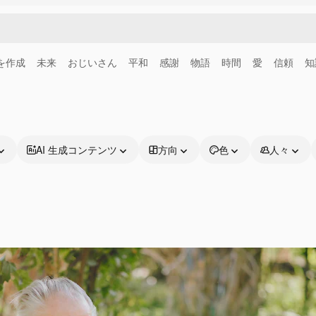
画を作成
未来
おじいさん
平和
感謝
物語
時間
愛
信頼
知
AI 生成コンテンツ
方向
色
人々