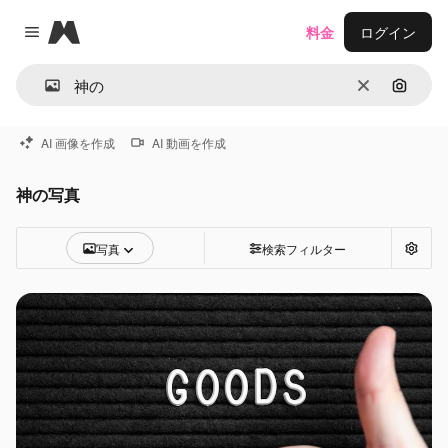
Magnific
料金
ログイン
Close menu
消去
画像で
AI 画像を作成
AI 動画を作成
神の写真
写真
検索フィルター