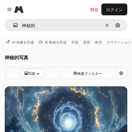
Magnific
料金
ログイン
Close menu
消去
画像で
AI 画像を作成
AI 動画を作成
宇宙
背景
夜空
グラデーション
神秘的写真
写真
検索フィルター