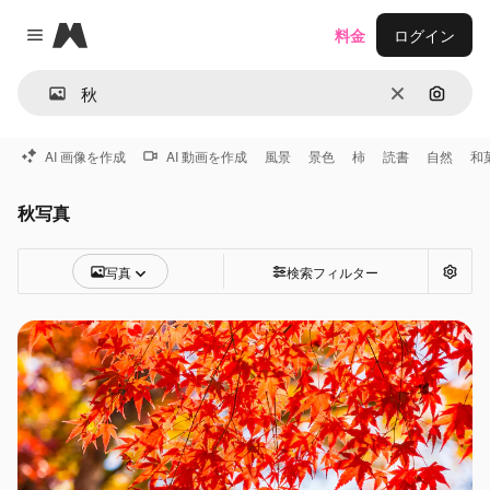
Magnific
料金
ログイン
Close menu
消去
画像で
AI 画像を作成
AI 動画を作成
風景
景色
柿
読書
自然
和
秋写真
写真
検索フィルター