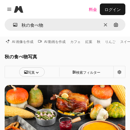
Magnific
料金
ログイン
Close menu
消去
画像で
AI 画像を作成
AI 動画を作成
カフェ
紅葉
秋
りんご
スイ
秋の食べ物写真
写真
検索フィルター