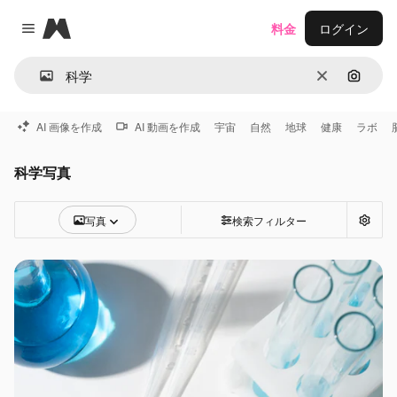
Magnific
料金
ログイン
Close menu
消去
画像で
AI 画像を作成
AI 動画を作成
宇宙
自然
地球
健康
ラボ
科学写真
写真
検索フィルター