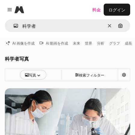
Magnific
料金
ログイン
Close menu
消去
画像で
AI 画像を作成
AI 動画を作成
未来
世界
分析
グラフ
成長
科学者写真
写真
検索フィルター