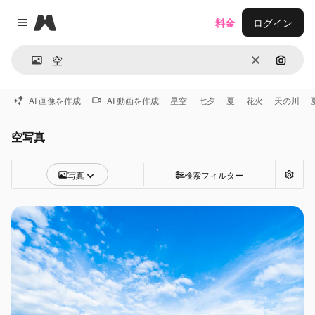
Magnific
料金
ログイン
Close menu
消去
画像で
AI 画像を作成
AI 動画を作成
星空
七夕
夏
花火
天の川
空写真
写真
検索フィルター