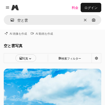
Magnific
料金
ログイン
Close menu
消去
画像で
AI 画像を作成
AI 動画を作成
空と雲写真
写真
検索フィルター