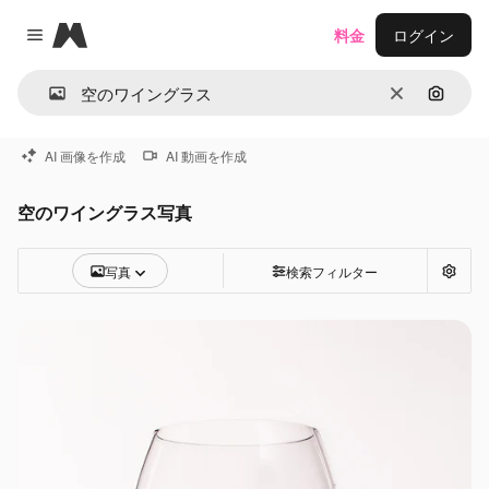
Magnific
料金
ログイン
Close menu
消去
画像で
AI 画像を作成
AI 動画を作成
空のワイングラス写真
写真
検索フィルター