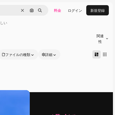
料金
ログイン
新規登録
消去
画像で検索
検索
しい
関連
性
ファイルの種類
詳細