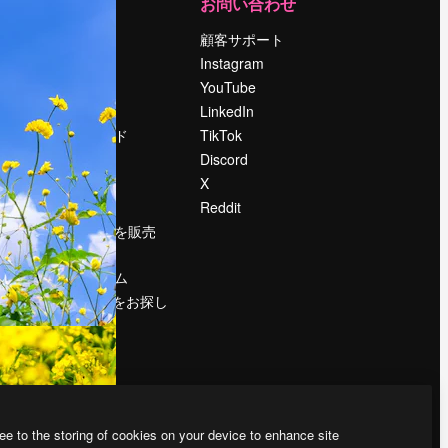
運営
お問い合わせ
料金
顧客サポート
会社概要
Instagram
Reviews
YouTube
採用情報
LinkedIn
検索トレンド
TikTok
ブログ
Discord
イベント
X
Slidesgo
Reddit
コンテンツを販売
する
プレスルーム
magnific.aiをお探し
ですか？
ee to the storing of cookies on your device to enhance site