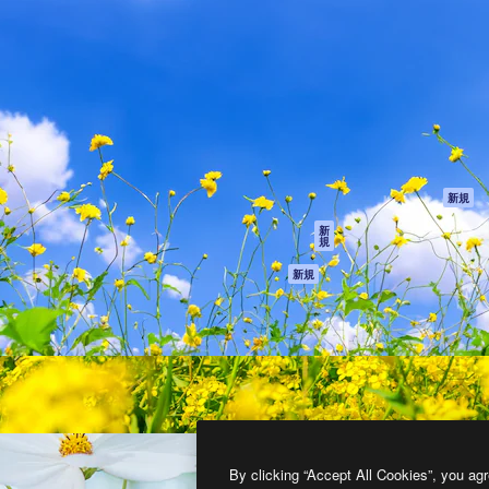
製品
はじめに
ティブ制作を導くためのプラ
Spaces
Academy
クリエイター、企業、代理
AI アシスタント
ドキュメント
含む100万人以上が利用して
AI 画像生成ツール
サポート
AI 動画生成ツール
利用規約
AI 音声合成ツール
プライバシーポリ
シー
ストックコンテン
ツ
オリジナル
新規
Claude/ChatGPT
クッキーポリシー
新
規
向けMCP
トラストセンター
エージェント
アフィリエイト
新規
API
法人向け
モバイルアプリ
すべてのMagnificツ
ール
2026
Freepik Company S.L.U.
無断複写・転載を禁じます
.
By clicking “Accept All Cookies”, you agr