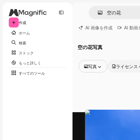
作成
AI 画像を作成
AI 動
ホーム
検索
空の花写真
ストック
もっと詳しく
写真
ライセンス
すべてのツール
全ての画像
ベクトル
イラスト
写真
PSD
テンプレート
モックアップ
動画
映像素材
モーショングラフィックス
動画テンプレート
アイコン
3D モデル