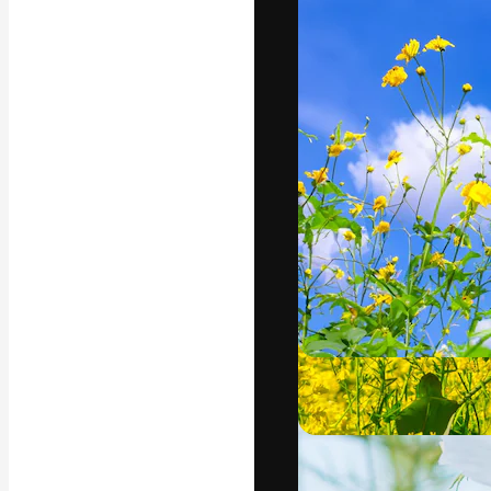
フォント
最高のクリエイ
ットフォーム。
店、スタジオを
います。
日本語
Copyright © 2010-