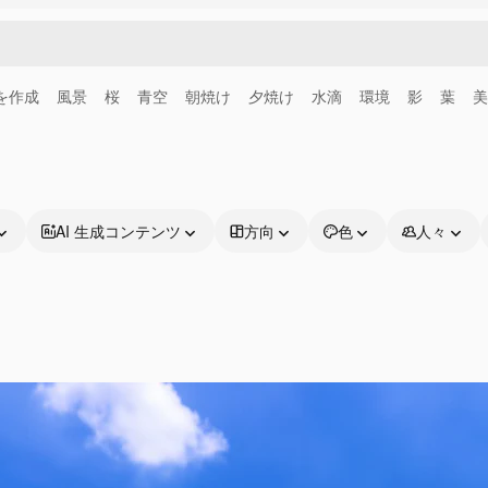
画を作成
風景
桜
青空
朝焼け
夕焼け
水滴
環境
影
葉
美
AI 生成コンテンツ
方向
色
人々