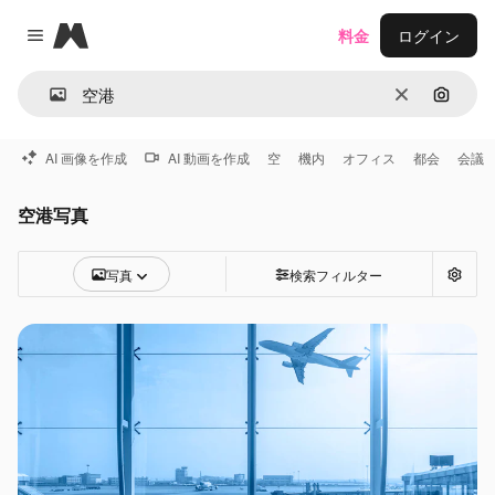
Magnific
料金
ログイン
Close menu
消去
画像で
AI 画像を作成
AI 動画を作成
空
機内
オフィス
都会
会議
空港写真
写真
検索フィルター