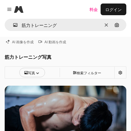
Magnific
料金
ログイン
Close menu
消去
画像で
AI 画像を作成
AI 動画を作成
筋力トレーニング写真
写真
検索フィルター