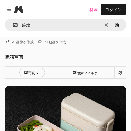
Magnific
料金
ログイン
Close menu
消去
画像で
AI 画像を作成
AI 動画を作成
箸箱写真
写真
検索フィルター