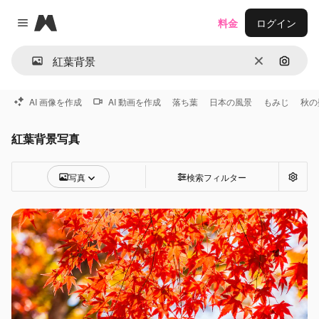
Magnific
料金
ログイン
Close menu
消去
画像で
AI 画像を作成
AI 動画を作成
落ち葉
日本の風景
もみじ
秋の
紅葉背景写真
写真
検索フィルター