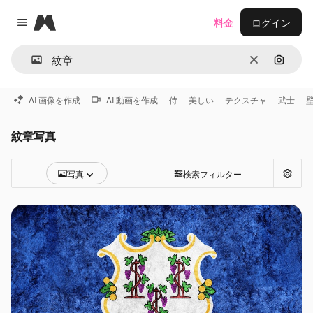
Magnific
料金
ログイン
Close menu
消去
画像で
AI 画像を作成
AI 動画を作成
侍
美しい
テクスチャ
武士
紋章写真
写真
検索フィルター