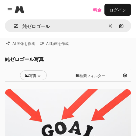
Magnific
料金
ログイン
Close menu
消去
画像で
AI 画像を作成
AI 動画を作成
純ゼロゴール写真
写真
検索フィルター